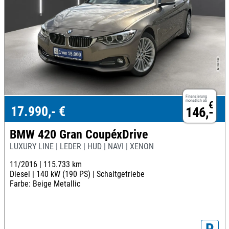
Finanzierung
monatlich ab
€
17.990,- €
146,-
BMW 420 Gran CoupéxDrive
LUXURY LINE | LEDER | HUD | NAVI | XENON
11/2016 |
115.733 km
Diesel |
140 kW (190 PS) |
Schaltgetriebe
Farbe: Beige Metallic
P