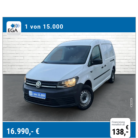
1 von 15.000
Finanzierung
monatlich ab
€
16.990,- €
138,-