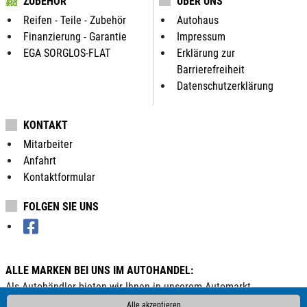
ZUBEHÖR
ÜBER UNS
Reifen - Teile - Zubehör
Autohaus
Finanzierung - Garantie
Impressum
EGA SORGLOS-FLAT
Erklärung zur
Barrierefreiheit
Datenschutzerklärung
KONTAKT
Mitarbeiter
Anfahrt
Kontaktformular
FOLGEN SIE UNS
ALLE MARKEN BEI UNS IM AUTOHANDEL:
Als Autohändler bieten wir Ihnen in unserem Automarkt
Gebrauchtwagen, Jahreswagen und Neuwagen folgender
Alle akzeptieren