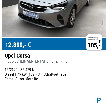
Finanzierung
monatlich ab
€
12.890,- €
105,-
Opel Corsa
F LED-SCHEINWERFER | SHZ | LHZ | RFK |
12/2020 |
36.479 km
Diesel |
75 kW (102 PS) |
Schaltgetriebe
Farbe: Silber Metallic
P