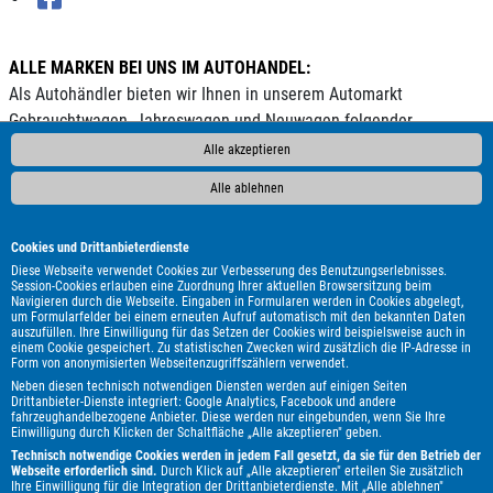
ALLE MARKEN BEI UNS IM AUTOHANDEL:
Als Autohändler bieten wir Ihnen in unserem Automarkt
Gebrauchtwagen, Jahreswagen und Neuwagen folgender
Automarken an:
Alle akzeptieren
ALPINA
Abarth
Ahorn
Aixam
Alfa Romeo
Andere
Alle ablehnen
Audi
BMW
Bentley
Borgward
Bürstner
Carado
Carthago
Chausson
Chevrolet
Citroën
Cupra
DAF
Cookies und Drittanbieterdienste
DFSK
DS Automobiles
Dacia
Dodge
Etrusco
Eura Mobil
Diese Webseite verwendet Cookies zur Verbesserung des Benutzungserlebnisses.
Session-Cookies erlauben eine Zuordnung Ihrer aktuellen Browsersitzung beim
Fiat
Ford
GWM
Genesis
Hobby
Honda
Hyundai
Navigieren durch die Webseite. Eingaben in Formularen werden in Cookies abgelegt,
um Formularfelder bei einem erneuten Aufruf automatisch mit den bekannten Daten
Infiniti
Itineo
Iveco
Jaguar
Jeep
KGM
Kia
Knaus
auszufüllen. Ihre Einwilligung für das Setzen der Cookies wird beispielsweise auch in
LMC
Lada
Land Rover
Leapmotor
Lexus
MAN
MF
einem Cookie gespeichert. Zu statistischen Zwecken wird zusätzlich die IP-Adresse in
Form von anonymisierten Webseitenzugriffszählern verwendet.
MG
MINI
Malibu
Maserati
Maxus
Mazda
Neben diesen technisch notwendigen Diensten werden auf einigen Seiten
Mercedes-Benz
Mitsubishi
Mooveo
Nissan
Opel
Drittanbieter-Dienste integriert: Google Analytics, Facebook und andere
fahrzeughandelbezogene Anbieter. Diese werden nur eingebunden, wenn Sie Ihre
Peugeot
Piaggio
Polestar
Porsche
Pössl
Renault
Einwilligung durch Klicken der Schaltfläche „Alle akzeptieren" geben.
Royal Alloy
Seat
Skoda
Smart
Ssangyong
Subaru
Technisch notwendige Cookies werden in jedem Fall gesetzt, da sie für den Betrieb der
Webseite erforderlich sind.
Durch Klick auf „Alle akzeptieren" erteilen Sie zusätzlich
Suzuki
Tesla
Toyota
Volkswagen
Volvo
Weinsberg
Ihre Einwilligung für die Integration der Drittanbieterdienste. Mit „Alle ablehnen"