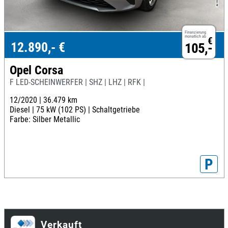
Finanzierung
monatlich ab
€
12.890,- €
105,-
Opel Corsa
F LED-SCHEINWERFER | SHZ | LHZ | RFK |
12/2020 |
36.479 km
Diesel |
75 kW (102 PS) |
Schaltgetriebe
Farbe: Silber Metallic
P
Verkauft