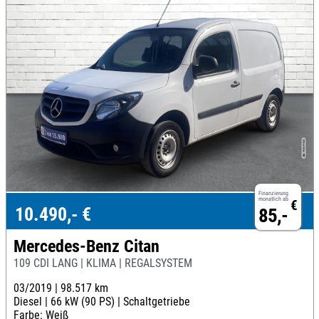
Finanzierung
monatlich ab
€
10.490,- €
85,-
Mercedes-Benz Citan
109 CDI LANG | KLIMA | REGALSYSTEM
03/2019 |
98.517 km
Diesel |
66 kW (90 PS) |
Schaltgetriebe
Farbe: Weiß