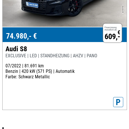
Finanzierung
monatlich ab
€
74.980,- €
609,-
Audi S8
EXCLUSIVE | LED | STANDHEIZUNG | AHZV | PANO
07/2022 |
81.691 km
Benzin |
420 kW (571 PS) |
Automatik
Farbe: Schwarz Metallic
P